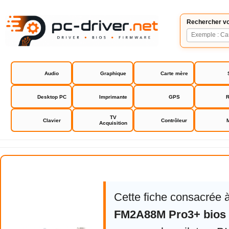
Rechercher vo
Audio
Graphique
Carte mère
Desktop PC
Imprimante
GPS
R
TV
Clavier
Contrôleur
Acquisition
Asrock FM2A88M Pro3+ bios driv
Cette fiche consacrée 
FM2A88M Pro3+ bios 