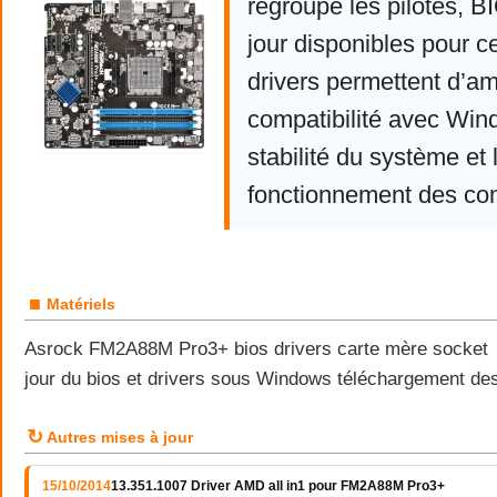
regroupe les pilotes, 
jour disponibles pour c
drivers permettent d’am
compatibilité avec Win
stabilité du système et 
fonctionnement des co
■
Matériels
Asrock FM2A88M Pro3+ bios drivers carte mère socke
jour du bios et drivers sous Windows téléchargement des 
↻
Autres mises à jour
15/10/2014
13.351.1007 Driver AMD all in1 pour FM2A88M Pro3+