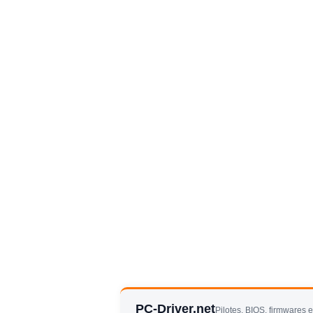
PC-Driver.net
Pilotes, BIOS, firmwares 