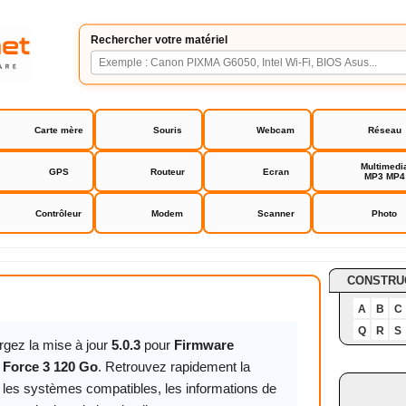
Rechercher votre matériel
Carte mère
Souris
Webcam
Réseau
Multimedi
GPS
Routeur
Ecran
MP3 MP4
Contrôleur
Modem
Scanner
Photo
orsair Force 3 120 Go
CONSTRU
A
B
C
Q
R
S
rgez la mise à jour
5.0.3
pour
Firmware
 Force 3 120 Go
. Retrouvez rapidement la
, les systèmes compatibles, les informations de