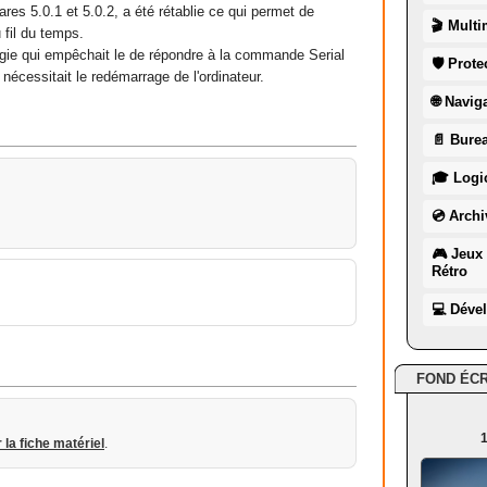
res 5.0.1 et 5.0.2, a été rétablie ce qui permet de
🎬 Multi
 fil du temps.
rgie qui empêchait le de répondre à la commande Serial
🛡 Prote
écessitait le redémarrage de l'ordinateur.
🌐 Navig
📄 Burea
🎓 Logic
💿 Archi
🎮 Jeux 
Rétro
💻 Déve
FOND ÉC
1
r la fiche matériel
.