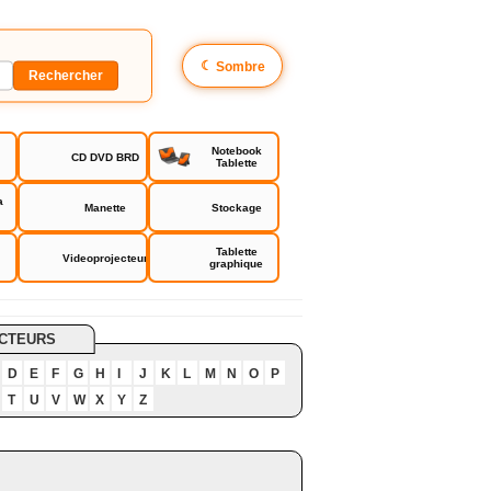
☾
Sombre
Notebook
CD DVD BRD
Tablette
a
Manette
Stockage
Tablette
Videoprojecteur
graphique
CTEURS
D
E
F
G
H
I
J
K
L
M
N
O
P
T
U
V
W
X
Y
Z