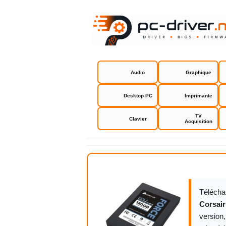
Audio
Graphique
Desktop PC
Imprimante
TV
Clavier
Acquisition
Firmware C
Télécha
Corsair
version