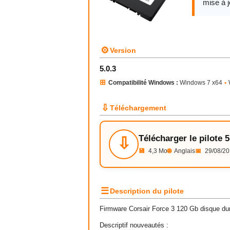
mise à j
⚙
Version
5.0.3
⊞
Compatibilité Windows :
Windows 7 x64
•
⇩
Téléchargement
Télécharger le pilote 5
⇩
💾
4,3 Mo
🌐
Anglais
📅
29/08/20
☰
Description du pilote
Firmware Corsair Force 3 120 Gb disque dur
Descriptif nouveautés :