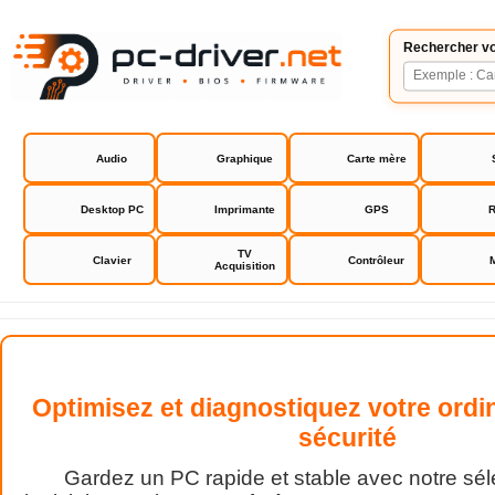
Rechercher vo
Audio
Graphique
Carte mère
Desktop PC
Imprimante
GPS
R
TV
Clavier
Contrôleur
Acquisition
Optimisez et diagnostiquez votre ordi
sécurité
Gardez un PC rapide et stable avec notre sél