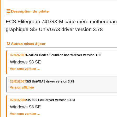
☰
Description du pilote
ECS Elitegroup 741GX-M carte mère motherboard 
graphique SiS UniVGA3 driver version 3.78
↻
Autres mises à jour
07/02/2007
RealTek Codec Sound on board driver version 3.98
Windows 98 SE
Voir cette version →
23/01/2007
SiS UniVGA3 driver version 3.78
Version affichée
02/01/2006
SiS 900 LAN driver version 1.18a
Windows 98 SE
Voir cette version →