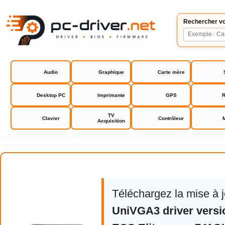
Rechercher vo
Audio
Graphique
Carte mère
Desktop PC
Imprimante
GPS
R
TV
Clavier
Contrôleur
Acquisition
ECS Elitegroup 741GX-M drivers 
Téléchargez la mise à 
UniVGA3 driver versi