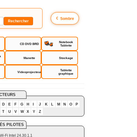
☾
Sombre
Notebook
CD DVD BRD
Tablette
a
Manette
Stockage
Tablette
Videoprojecteur
graphique
CTEURS
D
E
F
G
H
I
J
K
L
M
N
O
P
T
U
V
W
X
Y
Z
ÉS PILOTES
Wi-Fi Intel 24.30.1.1