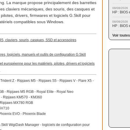
ng. La marque propose principalement des barrettes
08/08/2026
 claviers mécaniques, des souris, des casques et
HP : BIOS 
lotes, drivers, firmwares et logiciels G.Skill pour
 matériels compatibles sous Windows.
08/08/2026
HP : BIOS 
Voir toutes
R5, claviers, souris, casques, SSD et accessoires
es, logiciels, manuels et outils de configuration G.Skill
et européenne pour les matériels, pilotes, drivers et logiciels
r
- Trident Z - Ripjaws M5 - Ripjaws S5 - Ripjaws V - Flare X5 -
RGB - Ripjaws M5 RGB - Royal Elite - Royal Neo
0 - Ripjaws KM570 - KM360
- Ripjaws MX780 RGB
 SV710
- Phoenix EVO - Phoenix Blade
 G.Skill WigiDash Manager - logiciels de configuration pour