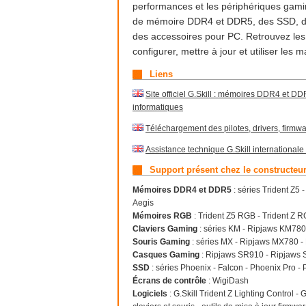
performances et les périphériques gami
de mémoire DDR4 et DDR5, des SSD, des
des accessoires pour PC. Retrouvez les pi
configurer, mettre à jour et utiliser les
Liens
Site officiel G.Skill : mémoires DDR4 et DD
informatiques
Téléchargement des pilotes, drivers, firmwar
Assistance technique G.Skill internationale 
Support présent chez le constructeu
Mémoires DDR4 et DDR5
: séries Trident Z5 
Aegis
Mémoires RGB
: Trident Z5 RGB - Trident Z 
Claviers Gaming
: séries KM - Ripjaws KM78
Souris Gaming
: séries MX - Ripjaws MX780 
Casques Gaming
: Ripjaws SR910 - Ripjaws
SSD
: séries Phoenix - Falcon - Phoenix Pro 
Écrans de contrôle
: WigiDash
Logiciels
: G.Skill Trident Z Lighting Control -