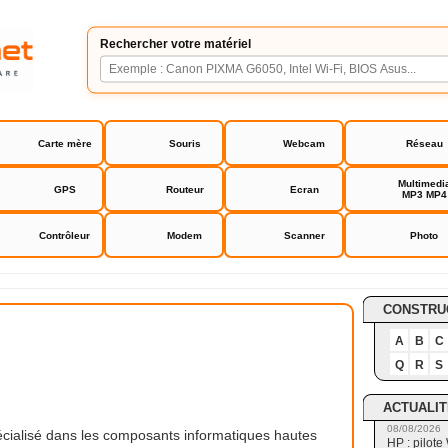
Rechercher votre matériel
Carte mère
Souris
Webcam
Réseau
Multimedi
GPS
Routeur
Ecran
MP3 MP4
Contrôleur
Modem
Scanner
Photo
CONSTRU
A
B
C
Q
R
S
ACTUALIT
08/08/2026
pécialisé dans les composants informatiques hautes
HP : pilote 