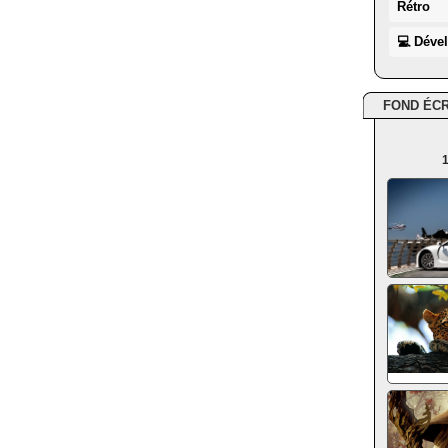
Rétro
💻 Déve
FOND ÉC
1