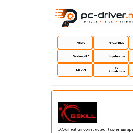
Audio
Graphique
Desktop PC
Imprimante
TV
Clavier
Acquisition
G.Skill
G.Skill est un constructeur taïwanais s