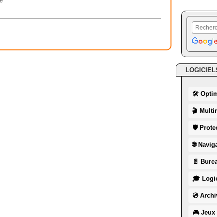
re
LOGICIEL
🛠 Opti
🎬 Multi
🛡 Prote
🌐 Navig
📄 Burea
🎓 Logic
💿 Archi
🎮 Jeux 