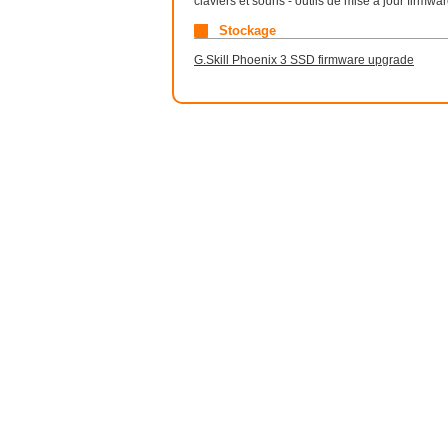
claviers et souris - outils de mise à jour firmwa
Stockage
G.Skill Phoenix 3 SSD firmware upgrade