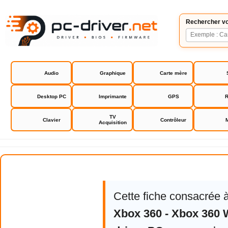
Rechercher vo
Audio
Graphique
Carte mère
Desktop PC
Imprimante
GPS
R
TV
Clavier
Contrôleur
Acquisition
Microsoft Xbox 360 - Xbox 360 Wi
Cette fiche consacrée 
Xbox 360 - Xbox 360 