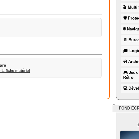
🎬 Multi
🛡 Prote
🌐 Navig
📄 Burea
🎓 Logic
💿 Archi
are
r la fiche matériel
.
🎮 Jeux 
Rétro
💻 Déve
FOND ÉC
1