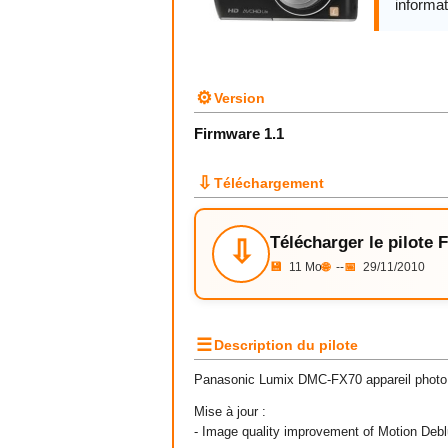
informat
⚙
Version
Firmware 1.1
⇩
Téléchargement
Télécharger le pilote 
⇩
💾
11 Mo
🌐
--
📅
29/11/2010
☰
Description du pilote
Panasonic Lumix DMC-FX70 appareil photo 
Mise à jour :
- Image quality improvement of Motion Deb