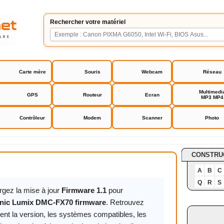
Rechercher votre matériel
Carte mère
Souris
Webcam
Réseau
Multimedi
GPS
Routeur
Ecran
MP3 MP4
Contrôleur
Modem
Scanner
Photo
Lumix DMC-FX70 firmware
CONSTRU
A
B
C
Q
R
S
rgez la mise à jour
Firmware 1.1
pour
nic Lumix DMC-FX70 firmware
. Retrouvez
ent la version, les systèmes compatibles, les