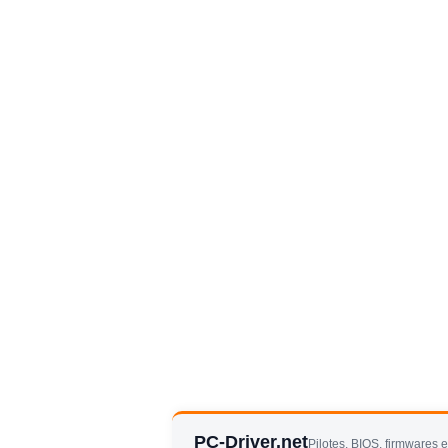
PC-Driver.net
Pilotes, BIOS, firmwares 