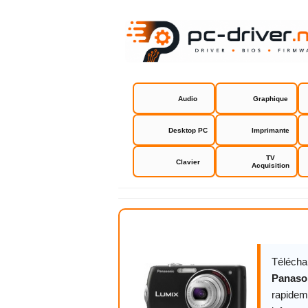
Audio
Graphique
Desktop PC
Imprimante
TV
Clavier
Acquisition
Panasonic 
Télécha
Panaso
rapidem