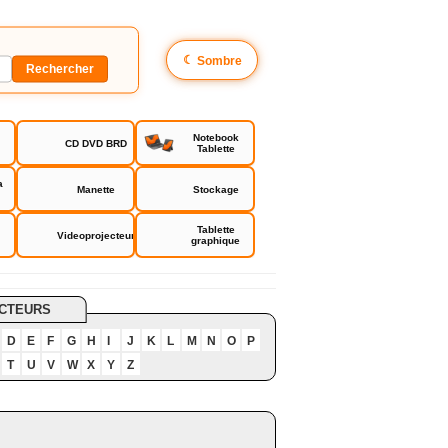
☾
Sombre
Notebook
CD DVD BRD
Tablette
a
Manette
Stockage
Tablette
Videoprojecteur
graphique
CTEURS
D
E
F
G
H
I
J
K
L
M
N
O
P
T
U
V
W
X
Y
Z