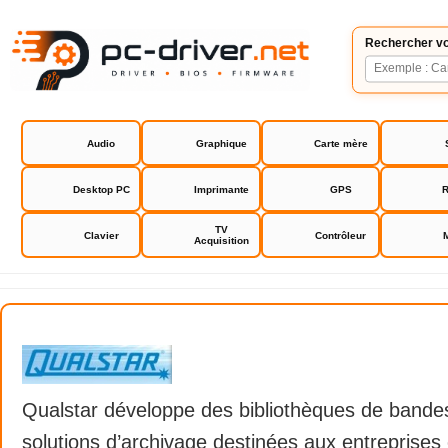
Rechercher vo
Audio
Graphique
Carte mère
Desktop PC
Imprimante
GPS
R
TV
Clavier
Contrôleur
Acquisition
Qualstar
Qualstar développe des bibliothèques de bandes
solutions d’archivage destinées aux entreprises