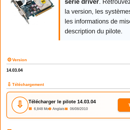
serie driver
. Retrouve
la version, les système
les informations de mise
description du pilote.
⚙
Version
14.03.04
⇩
Téléchargement
Télécharger le pilote 14.03.04
⇩
💾
6,848 Mo
🌐
Anglais
📅
06/08/2010