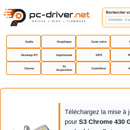
Rechercher vo
Audio
Graphique
Carte mère
Desktop PC
Imprimante
GPS
R
TV
Clavier
Contrôleur
Acquisition
S3 Chrome 430 GT 440 GTX serie 
Téléchargez la mise à 
pour
S3 Chrome 430 