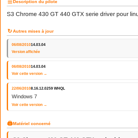
☰
Description du pilote
S3 Chrome 430 GT 440 GTX serie driver pour linu
↻
Autres mises à jour
06/08/2010
14.03.04
Version affichée
06/08/2010
14.03.04
Voir cette version →
22/06/2010
8.16.12.0259 WHQL
Windows 7
Voir cette version →
🖨
Matériel concerné