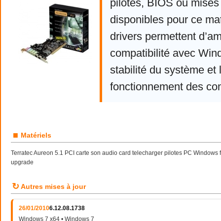
pilotes, BIOS ou mises 
disponibles pour ce mat
drivers permettent d’am
compatibilité avec Win
stabilité du système et 
fonctionnement des co
■
Matériels
Terratec Aureon 5.1 PCI carte son audio card telecharger pilotes PC Windows
upgrade
↻
Autres mises à jour
26/01/2010
6.12.08.1738
Windows 7 x64 • Windows 7