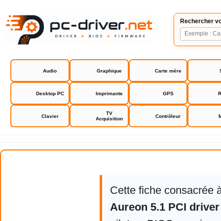
Rechercher vo
Audio
Graphique
Carte mère
Desktop PC
Imprimante
GPS
R
TV
Clavier
Contrôleur
Acquisition
Terratec Aureon 5.1 PCI driver
Cette fiche consacrée 
Aureon 5.1 PCI driver