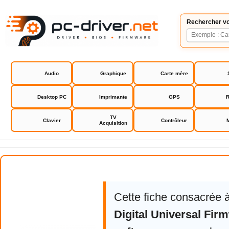
Rechercher vo
Audio
Graphique
Carte mère
Desktop PC
Imprimante
GPS
R
TV
Clavier
Contrôleur
Acquisition
Western Digital Universal Firmw
Cette fiche consacrée 
Digital Universal Fir