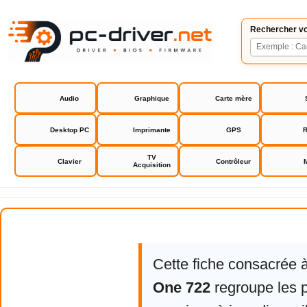
Rechercher vo
Audio
Graphique
Carte mère
Desktop PC
Imprimante
GPS
R
TV
Clavier
Contrôleur
Acquisition
Acer Aspire One 722
Cette fiche consacrée 
One 722
regroupe les p