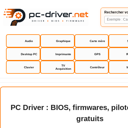
Rechercher vo
Audio
Graphique
Carte mère
Desktop PC
Imprimante
GPS
R
TV
Clavier
Contrôleur
Acquisition
PC Driver : BIOS, firmwares, pil
gratuits