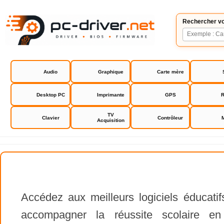
Rechercher vo
Audio
Graphique
Carte mère
Desktop PC
Imprimante
GPS
R
TV
Clavier
Contrôleur
Acquisition
Accédez aux meilleurs logiciels éducatif
accompagner la réussite scolaire e