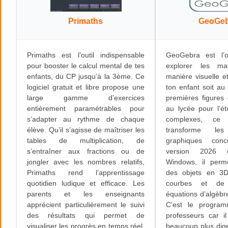
Primaths
GeoGeb
Primaths est l’outil indispensable
GeoGebra est l’o
pour booster le calcul mental de tes
explorer les ma
enfants, du CP jusqu’à la 3ème. Ce
manière visuelle et
logiciel gratuit et libre propose une
ton enfant soit au
large gamme d’exercices
premières figures
entièrement paramétrables pour
au lycée pour l’é
s’adapter au rythme de chaque
complexes, ce l
élève. Qu’il s’agisse de maîtriser les
transforme le
tables de multiplication, de
graphiques con
s’entraîner aux fractions ou de
version 2026 o
jongler avec les nombres relatifs,
Windows, il perm
Primaths rend l’apprentissage
des objets en 3D
quotidien ludique et efficace. Les
courbes et de
parents et les enseignants
équations d’algèbre
apprécient particulièrement le suivi
C’est le progra
des résultats qui permet de
professeurs car i
visualiser les progrès en temps réel.
beaucoup plus dige