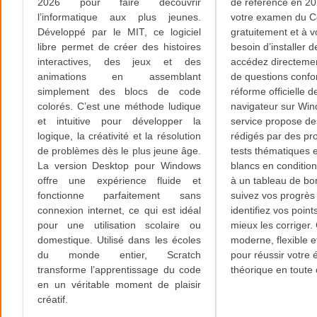
2026 pour faire découvrir
de référence en 20
l’informatique aux plus jeunes.
votre examen du C
Développé par le MIT, ce logiciel
gratuitement et à v
libre permet de créer des histoires
besoin d’installer de
interactives, des jeux et des
accédez directemen
animations en assemblant
de questions confo
simplement des blocs de code
réforme officielle d
colorés. C’est une méthode ludique
navigateur sur Wi
et intuitive pour développer la
service propose de
logique, la créativité et la résolution
rédigés par des pr
de problèmes dès le plus jeune âge.
tests thématiques
La version Desktop pour Windows
blancs en condition
offre une expérience fluide et
à un tableau de bord
fonctionne parfaitement sans
suivez vos progrès
connexion internet, ce qui est idéal
identifiez vos point
pour une utilisation scolaire ou
mieux les corriger. 
domestique. Utilisé dans les écoles
moderne, flexible e
du monde entier, Scratch
pour réussir votre
transforme l’apprentissage du code
théorique en toute 
en un véritable moment de plaisir
créatif.