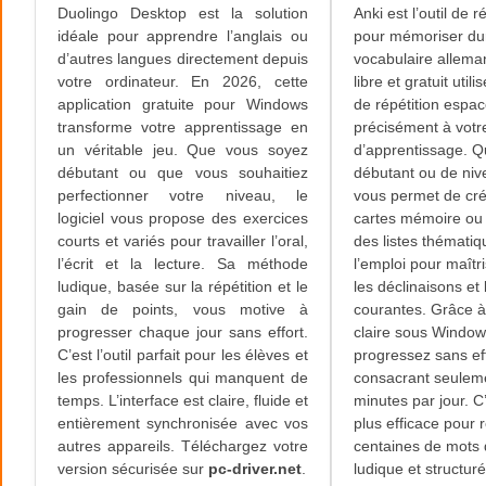
Duolingo Desktop est la solution
Anki est l’outil de
idéale pour apprendre l’anglais ou
pour mémoriser du
d’autres langues directement depuis
vocabulaire alleman
votre ordinateur. En 2026, cette
libre et gratuit util
application gratuite pour Windows
de répétition espac
transforme votre apprentissage en
précisément à votr
un véritable jeu. Que vous soyez
d’apprentissage. 
débutant ou que vous souhaitiez
débutant ou de niv
perfectionner votre niveau, le
vous permet de cré
logiciel vous propose des exercices
cartes mémoire ou 
courts et variés pour travailler l’oral,
des listes thématiq
l’écrit et la lecture. Sa méthode
l’emploi pour maîtr
ludique, basée sur la répétition et le
les déclinaisons et
gain de points, vous motive à
courantes. Grâce à
progresser chaque jour sans effort.
claire sous Window
C’est l’outil parfait pour les élèves et
progressez sans eff
les professionnels qui manquent de
consacrant seulem
temps. L’interface est claire, fluide et
minutes par jour. C’
entièrement synchronisée avec vos
plus efficace pour 
autres appareils. Téléchargez votre
centaines de mots
version sécurisée sur
pc-driver.net
.
ludique et structuré