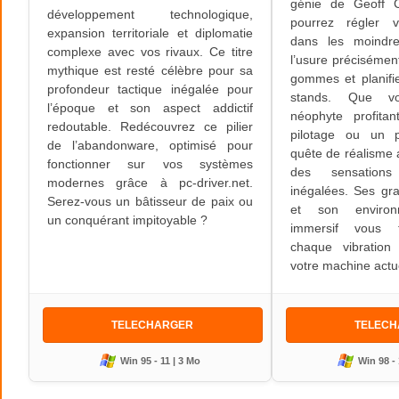
génie de Geoff 
développement technologique,
pourrez régler 
expansion territoriale et diplomatie
dans les moindre
complexe avec vos rivaux. Ce titre
l’usure précisémen
mythique est resté célèbre pour sa
gommes et planifi
profondeur tactique inégalée pour
stands. Que v
l’époque et son aspect addictif
néophyte profita
redoutable. Redécouvrez ce pilier
pilotage ou un p
de l’abandonware, optimisé pour
quête de réalisme 
fonctionner sur vos systèmes
des sensation
modernes grâce à pc-driver.net.
inégalées. Ses gr
Serez-vous un bâtisseur de paix ou
et son environ
un conquérant impitoyable ?
immersif vous f
chaque vibratio
votre machine actue
TELECHARGER
TELEC
Win 95 - 11 | 3 Mo
Win 98 - 