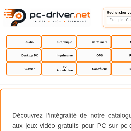
Rechercher vo
Audio
Graphique
Carte mère
Desktop PC
Imprimante
GPS
R
TV
Clavier
Contrôleur
Acquisition
Découvrez l’intégralité de notre catalo
aux jeux vidéo gratuits pour PC sur pc-d