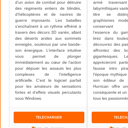
d’un avion de combat pour détruire
armé traversan
des régiments entiers de blindés,
labyrinthiques vaste
d’hélicoptères et de navires de
titre se dist
guerre imposants. Les batailles
graphismes mode
s’enchaînent à un rythme effréné à
conservant sc
travers des décors 3D variés, allant
l’essence du gam
des déserts arides aux sommets
tirez dans toutes
enneigés, soutenus par une bande-
découvrez des pas
son énergique. L’interface intuitive
affrontez des b
vous permet de plonger
gigantesques. L
immédiatement au cœur de l’action
apprécieront part
pour déjouer les assauts les plus
fausse intro pir
complexes de l’intelligence
l’époque mythique
artificielle. C’est le logiciel parfait
son éditeur de n
pour les amateurs de sensations
Hurrican offre u
fortes et d’effets visuels percutants
conséquente et un d
sous Windows.
tous les passionnés
TELECHARGER
TELEC