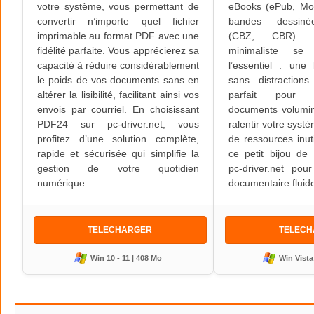
votre système, vous permettant de
eBooks (ePub, Mo
convertir n’importe quel fichier
bandes dessiné
imprimable au format PDF avec une
(CBZ, CBR). S
fidélité parfaite. Vous apprécierez sa
minimaliste se
capacité à réduire considérablement
l’essentiel : une 
le poids de vos documents sans en
sans distractions. 
altérer la lisibilité, facilitant ainsi vos
parfait pour 
envois par courriel. En choisissant
documents volumi
PDF24 sur pc-driver.net, vous
ralentir votre sys
profitez d’une solution complète,
de ressources inut
rapide et sécurisée qui simplifie la
ce petit bijou de
gestion de votre quotidien
pc-driver.net pou
numérique.
documentaire fluid
TELECHARGER
TELEC
Win 10 - 11 | 408 Mo
Win Vista 