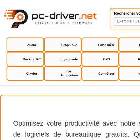
Rechercher vo
Audio
Graphique
Carte mère
Desktop PC
Imprimante
GPS
R
TV
Clavier
Contrôleur
Acquisition
Optimisez votre productivité avec notre 
de logiciels de bureautique gratuits.