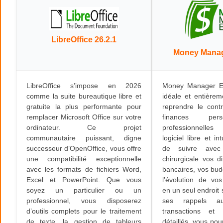
LibreOffice 26.2.1
Money Manag
LibreOffice s’impose en 2026
Money Manager EX
comme la suite bureautique libre et
idéale et entièrem
gratuite la plus performante pour
reprendre le cont
remplacer Microsoft Office sur votre
finances per
ordinateur. Ce projet
professionnell
communautaire puissant, digne
logiciel libre et in
successeur d’OpenOffice, vous offre
de suivre avec
une compatibilité exceptionnelle
chirurgicale vos d
avec les formats de fichiers Word,
bancaires, vos bu
Excel et PowerPoint. Que vous
l’évolution de vo
soyez un particulier ou un
en un seul endroit 
professionnel, vous disposerez
ses rappels au
d’outils complets pour le traitement
transactions et
de texte, la gestion de tableurs
détaillés, vous pou