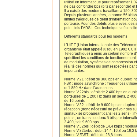
utilisé en informatique pour représenter 1 0
ne pas confondre bps (bits par seconde) et 
Il a existé des modems travaillant à 150, 300, 
Depuis plusieurs années, la norme 56 kbit/s 
limites théoriques de débit d’information po
porteuse. Pour des débits plus élevés, des s
point, tels l’ADSL. Ces techniques nécessit
Différents standards pour les modems
L’UIT-T (Union Internationale des Télécomm
organisme était appelé jusqu’en 1992 CCITT
Télégraphique) a émis un certain nombre d
spécifient les conditions de fonctionnement 
de modulation, systèmes de compression et/o
réalité des normes qui sont respectées pa
importantes.
Norme V.21 : débit de 300 bps en duplex int
FSK ; mode asynchrone ; fréquences utilisées
et 1 850 Hz dans l’autre sens
Norme V.22bis : débit de 2 400 bps en dupl
porteuses de 1 200 Hz dans un sens, 2 400 
de 16 points
Norme V.32 : débit de 9 600 bps en duplex in
réception (donc nécessité de prévoir des su
signaux se propageant dans les 2 sens) ; m
points ; on transmet donc 5 bits par intervall
2 400, soit 9 600 bps.
Norme V.32bis : débit de 14,4 kbps ; modula
Norme V.32terbo : débit 14,4, 16,8 ou 19,2 k
Norme V.FAST : débit de 28,8 kbps