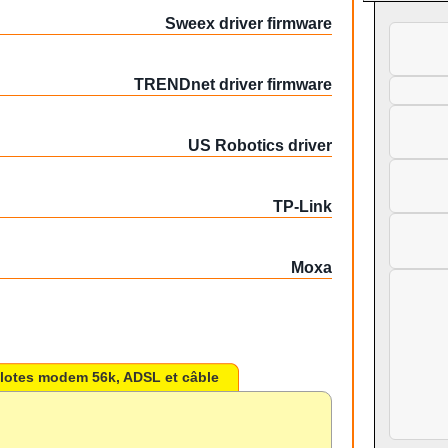
Sweex driver firmware
TRENDnet driver firmware
US Robotics driver
TP-Link
Moxa
ilotes modem 56k, ADSL et câble