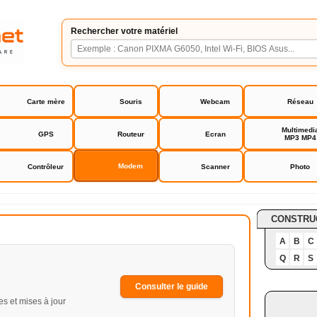
Rechercher votre matériel
Carte mère
Souris
Webcam
Réseau
Multimedi
GPS
Routeur
Ecran
MP3 MP4
Modem
Contrôleur
Scanner
Photo
CONSTRU
A
B
C
Q
R
S
Consulter le guide