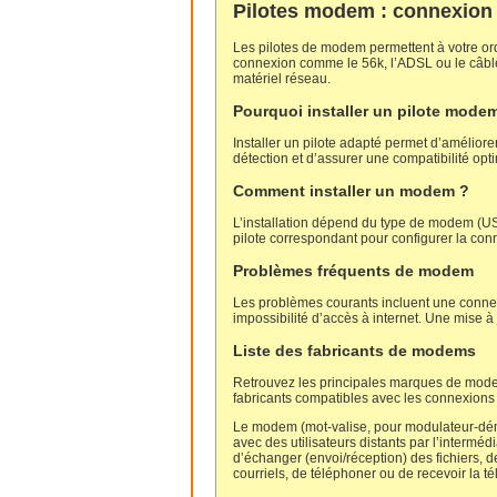
Pilotes modem : connexion 
Les pilotes de modem permettent à votre ordi
connexion comme le 56k, l’ADSL ou le câble.
matériel réseau.
Pourquoi installer un pilote mode
Installer un pilote adapté permet d’améliorer
détection et d’assurer une compatibilité opt
Comment installer un modem ?
L’installation dépend du type de modem (USB, 
pilote correspondant pour configurer la con
Problèmes fréquents de modem
Les problèmes courants incluent une conn
impossibilité d’accès à internet. Une mise à 
Liste des fabricants de modems
Retrouvez les principales marques de mod
fabricants compatibles avec les connexions 
Le modem (mot-valise, pour modulateur-dém
avec des utilisateurs distants par l’intermé
d’échanger (envoi/réception) des fichiers, d
courriels, de téléphoner ou de recevoir la té