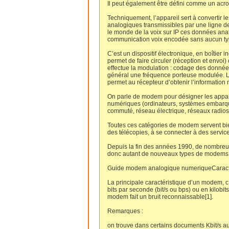
Il peut également être défini comme un acr
Techniquement, l’appareil sert à convertir
analogiques transmissibles par une ligne d
le monde de la voix sur IP ces données an
communication voix encodée sans aucun ty
C’est un dispositif électronique, en boîtier 
permet de faire circuler (réception et envo
effectue la modulation : codage des donnée
général une fréquence porteuse modulée. L’
permet au récepteur d’obtenir l’information
On parle de modem pour désigner les appar
numériques (ordinateurs, systèmes embarqu
commuté, réseau électrique, réseaux radios
Toutes ces catégories de modem servent bie
des télécopies, à se connecter à des servic
Depuis la fin des années 1990, de nombreu
donc autant de nouveaux types de modems
Guide modem analogique numeriqueCaract
La principale caractéristique d’un modem, c’
bits par seconde (bit/s ou bps) ou en kilobit
modem fait un bruit reconnaissable[1].
Remarques :
on trouve dans certains documents Kbit/s au li