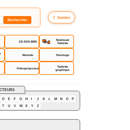
☾
Sombre
Notebook
CD DVD BRD
Tablette
a
Manette
Stockage
Tablette
Videoprojecteur
graphique
CTEURS
D
E
F
G
H
I
J
K
L
M
N
O
P
T
U
V
W
X
Y
Z