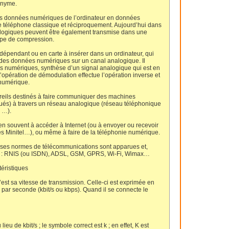
onyme.
 les données numériques de l’ordinateur en données
e téléphone classique et réciproquement. Aujourd’hui dans
alogiques peuvent être également transmise dans une
pe de compression.
indépendant ou en carte à insérer dans un ordinateur, qui
i) des données numériques sur un canal analogique. Il
s numériques, synthèse d’un signal analogique qui est en
opération de démodulation effectue l’opération inverse et
 numérique.
eils destinés à faire communiquer des machines
és) à travers un réseau analogique (réseau téléphonique
 …).
n souvent à accéder à Internet (ou à envoyer ou recevoir
es Minitel…), ou même à faire de la téléphonie numérique.
ses normes de télécommunications sont apparues et,
 : RNIS (ou ISDN), ADSL, GSM, GPRS, Wi-Fi, Wimax…
éristiques
est sa vitesse de transmission. Celle-ci est exprimée en
s par seconde (kbit/s ou kbps). Quand il se connecte le
eu de kbit/s ; le symbole correct est k ; en effet, K est