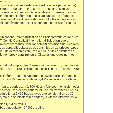
24 (210).
Bps (bytes par seconde, c’est-à-dire octets par seconde)
600, 1 200 bit/s, 4,8, 9,6, 14,4, 28,8, et 33,6 kbit/s.
constitue le standard. À cette vitesse, on arrive près des
ur une ligne téléphonique utilisant une seule fréquence
ystèmes utilisant des porteuses multiples ont été mis au
ent bien évidemment l’utilisation de modems spécifiques.
unications - standardisation des Télécommunications ; cet
, Comité Consultatif International Téléphonique et
’avis concernant le fonctionnement des modems. Ces avis
des appareils : vitesses de transmission autorisées, types
u de détection d’erreurs éventuels ; ils constituent en
r de nombreux constructeurs. Ci-après quelques normes
égral (full-duplex, les 2 sens simultanément) ; modulation
 : 980 et 1 180 Hz (pour le 0 et le 1) dans un sens, 1 650
ex intégral ; mode asynchrone ou synchrone ; fréquences
Hz dans l’autre ; modulation QAM avec une constellation
tégral ; porteuse à 1 800 Hz à la fois pour l’émission et la
ppresseurs d’échos pour éviter une interférence entre les
odulation à 2 400 bauds, avec une constellation de 32
e, mais le 5e bit étant redondant, la vitesse effective est 4 ×
tion QAM ou treillis
bps ; modulation DPSK et treillis