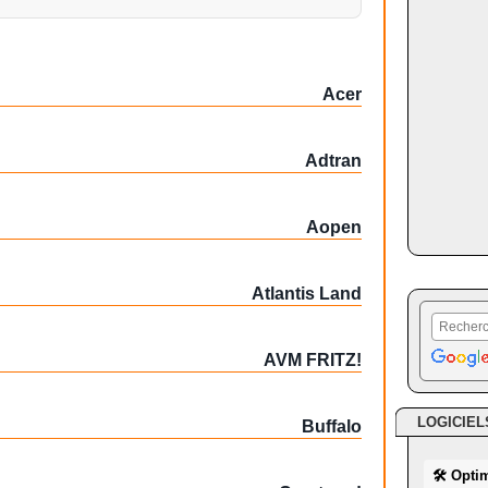
Acer
Adtran
Aopen
Atlantis Land
AVM FRITZ!
LOGICIEL
Buffalo
🛠 Opti