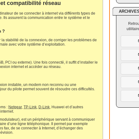
et compatibilité réseau
ARCHIVE
nateur de se connecter à internet via différents types de
 Ils assurent la communication entre le système et le
Retrou
utilita
m ?
 la stabilité de la connexion, de corriger les problèmes de
imale avec votre système d’exploitation.
PCI ou externe). Une fois connecté, il suffit d’installer le
nexion internet et accéder au réseau.
exion instable, un modem non reconnu ou une
jour du pilote permet souvent de résoudre ces difficultés.
ems :
Netgear
,
TP-Link
,
D-Link
, Huawei et d’autres
internet.
odulateur), est un périphérique servant à communiquer
diaire d’une ligne téléphonique. Il permet par exemple
es fax, de se connecter à Internet, d’échanger des
lévision.