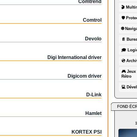
Comtrend
🎬 Multi
🛡 Prote
Comtrol
🌐 Navig
Devolo
📄 Burea
🎓 Logic
Digi International driver
💿 Archi
🎮 Jeux 
Digicom driver
Rétro
💻 Déve
D-Link
FOND ÉC
Hamlet
1
KORTEX PSI