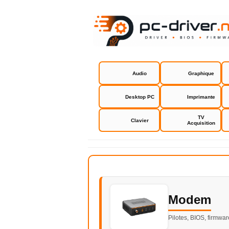
Audio
Graphique
Desktop PC
Imprimante
TV
Clavier
Acquisition
Modem