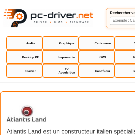
Rechercher vo
Audio
Graphique
Carte mère
Desktop PC
Imprimante
GPS
R
TV
Clavier
Contrôleur
Acquisition
Atlantis Land
Atlantis Land est un constructeur italien spécial