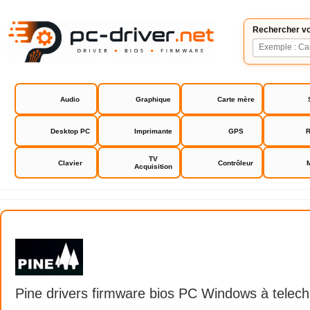
Rechercher vo
Audio
Graphique
Carte mère
Desktop PC
Imprimante
GPS
R
TV
Clavier
Contrôleur
Acquisition
Pine driver firmware bios
Pine drivers firmware bios PC Windows à telecha