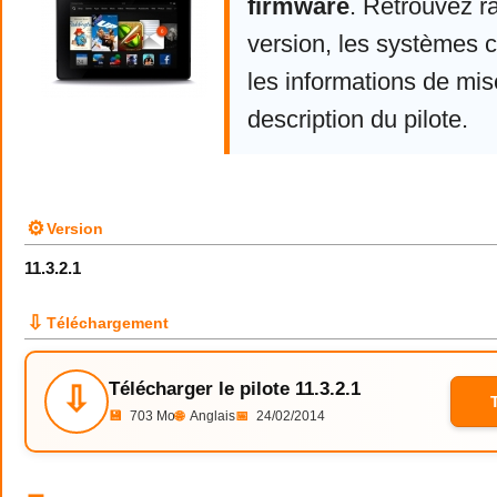
firmware
. Retrouvez r
version, les systèmes 
les informations de mise
description du pilote.
⚙
Version
11.3.2.1
⇩
Téléchargement
Télécharger le pilote 11.3.2.1
⇩
💾
703 Mo
🌐
Anglais
📅
24/02/2014