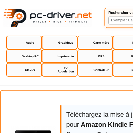
Rechercher vo
Audio
Graphique
Carte mère
Desktop PC
Imprimante
GPS
R
TV
Clavier
Contrôleur
Acquisition
Amazon Kindle Fire 7" V2 firmwa
Téléchargez la mise à 
pour
Amazon Kindle Fi