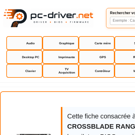
Rechercher vo
Audio
Graphique
Carte mère
Desktop PC
Imprimante
GPS
R
TV
Clavier
Contrôleur
Acquisition
Asus CROSSBLADE RANGER
Cette fiche consacrée 
CROSSBLADE RAN