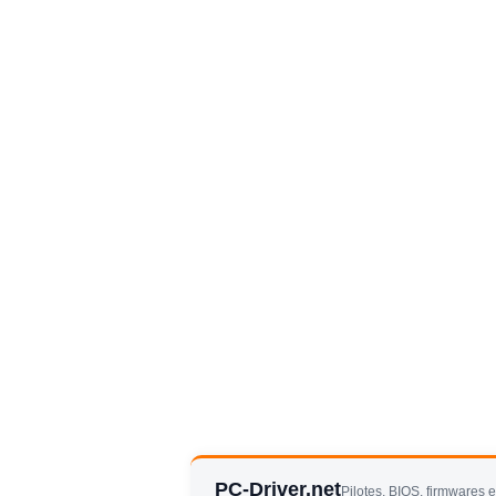
PC-Driver.net
Pilotes, BIOS, firmwares 