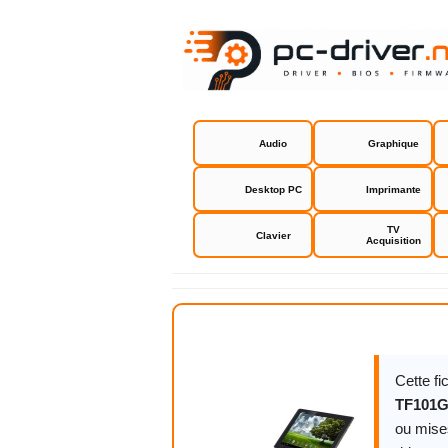
Audio
Graphique
Desktop PC
Imprimante
TV
Clavier
Acquisition
Asus Eee P
Cette f
TF101G
ou mises