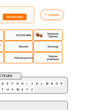
☾
Sombre
Notebook
CD DVD BRD
Tablette
a
Manette
Stockage
Tablette
Videoprojecteur
graphique
CTEURS
D
E
F
G
H
I
J
K
L
M
N
O
P
T
U
V
W
X
Y
Z