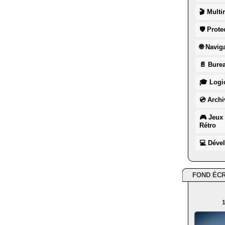
🎬 Multi
🛡 Prote
🌐 Navig
📄 Burea
🎓 Logic
💿 Archi
🎮 Jeux 
Rétro
💻 Déve
FOND ÉC
1