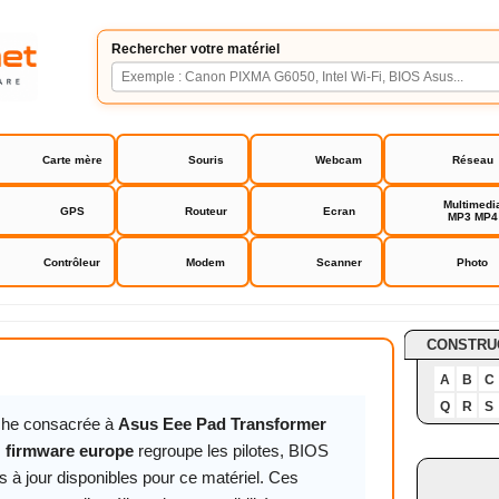
Rechercher votre matériel
Carte mère
Souris
Webcam
Réseau
Multimedi
GPS
Routeur
Ecran
MP3 MP4
Contrôleur
Modem
Scanner
Photo
ad Transformer TF101G firmware europe
CONSTRU
A
B
C
Q
R
S
iche consacrée à
Asus Eee Pad Transformer
 firmware europe
regroupe les pilotes, BIOS
 à jour disponibles pour ce matériel. Ces