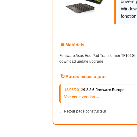
drivers 
Windows,
fonctio
■
Matériels
Firmware Asus Eee Pad Transformer TF101G mise 
download update upgrade
↻
Autres mises à jour
13/06/2012
9.2.2.6 firmware Europe
Voir cette version →
← Retour page constructeur