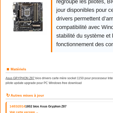
regroupe les pilotes, 
jour disponibles pour c
drivers permettent d’am
compatibilité avec Win
stabilité du système et 
fonctionnement des co
■
Matériels
Asus GRYPHON Z87
bios drivers carte mère socket 1150 pour processeur Intel
pilote update upgrade pour PC Windows free download
↻
Autres mises à jour
14/03/2014
1802 bios Asus Gryphon Z87
Voir cette version →