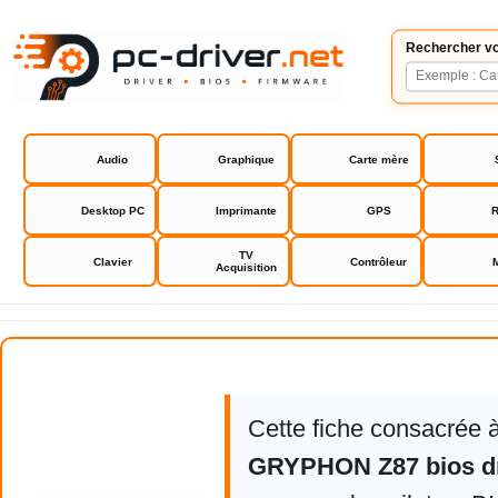
Rechercher vo
Audio
Graphique
Carte mère
Desktop PC
Imprimante
GPS
R
TV
Clavier
Contrôleur
Acquisition
Asus GRYPHON Z87 bios drivers
Cette fiche consacrée 
GRYPHON Z87 bios dr