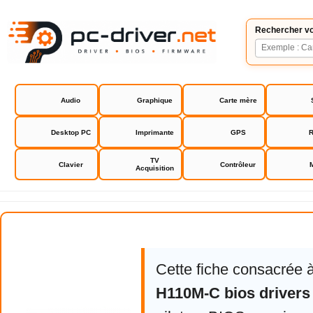
Rechercher vo
Audio
Graphique
Carte mère
Desktop PC
Imprimante
GPS
R
TV
Clavier
Contrôleur
Acquisition
Asus H110M-C bios drivers
Cette fiche consacrée 
H110M-C bios drivers