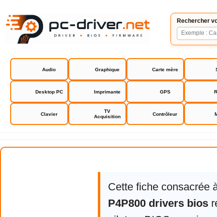
Rechercher vo
Audio
Graphique
Carte mère
Desktop PC
Imprimante
GPS
R
TV
Clavier
Contrôleur
Acquisition
Asus P4P800 drivers bios
Cette fiche consacrée 
P4P800 drivers bios
r