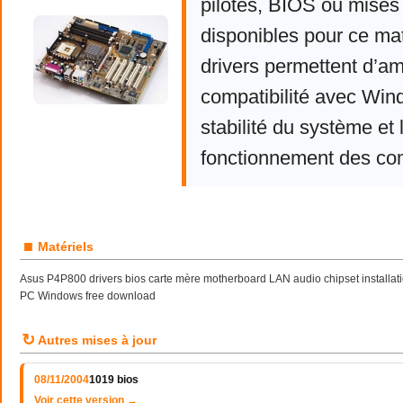
pilotes, BIOS ou mises 
disponibles pour ce mat
drivers permettent d’am
compatibilité avec Win
stabilité du système et 
fonctionnement des co
■
Matériels
Asus P4P800 drivers bios carte mère motherboard LAN audio chipset installation
PC Windows free download
↻
Autres mises à jour
08/11/2004
1019 bios
Voir cette version →