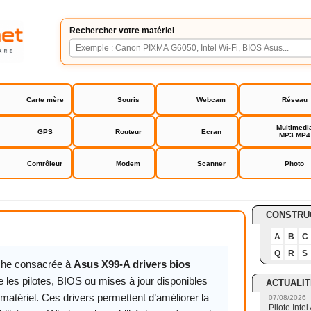
Rechercher votre matériel
Carte mère
Souris
Webcam
Réseau
Multimedi
GPS
Routeur
Ecran
MP3 MP4
Contrôleur
Modem
Scanner
Photo
drivers bios
CONSTRU
A
B
C
Q
R
S
iche consacrée à
Asus X99-A drivers bios
 les pilotes, BIOS ou mises à jour disponibles
ACTUALIT
matériel. Ces drivers permettent d’améliorer la
07/08/2026
Pilote Int