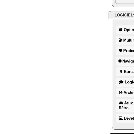
LOGICIEL
🛠 Opti
🎬 Multi
🛡 Prote
🌐 Navig
📄 Burea
🎓 Logic
💿 Archi
🎮 Jeux 
Rétro
💻 Déve