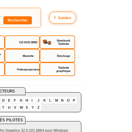
☾
Sombre
Notebook
CD DVD BRD
Tablette
a
Manette
Stockage
Tablette
Videoprojecteur
graphique
CTEURS
D
E
F
G
H
I
J
K
L
M
N
O
P
T
U
V
W
X
Y
Z
ÉS PILOTES
el Arc Graphics 32.0.101.8864 pour Windows