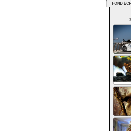
FOND ÉC
1