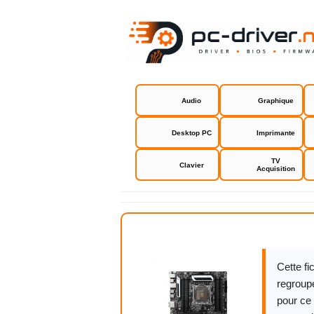
Audio
Graphique
Desktop PC
Imprimante
TV
Clavier
Acquisition
Asus X99-A 
Cette f
regroupe
pour ce 