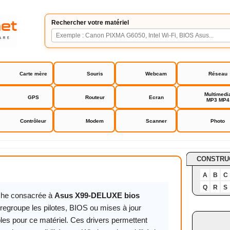
Rechercher votre matériel
Carte mère
Souris
Webcam
Réseau
Multimedi
GPS
Routeur
Ecran
MP3 MP4
Contrôleur
Modem
Scanner
Photo
ELUXE bios drivers
CONSTRU
A
B
C
Q
R
S
iche consacrée à
Asus X99-DELUXE bios
regroupe les pilotes, BIOS ou mises à jour
les pour ce matériel. Ces drivers permettent