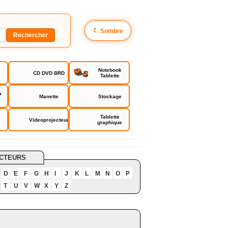
☾
Sombre
Notebook
CD DVD BRD
Tablette
a
Manette
Stockage
Tablette
Videoprojecteur
graphique
CTEURS
D
E
F
G
H
I
J
K
L
M
N
O
P
T
U
V
W
X
Y
Z