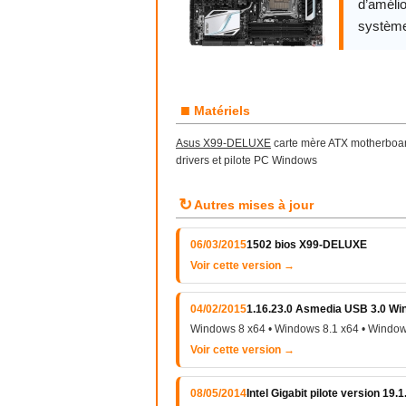
d’amélio
système
■
Matériels
Asus X99-DELUXE
carte mère ATX motherboard
drivers et pilote PC Windows
↻
Autres mises à jour
06/03/2015
1502 bios X99-DELUXE
Voir cette version →
04/02/2015
1.16.23.0 Asmedia USB 3.0 Win 
Windows 8 x64 • Windows 8.1 x64 • Window
Voir cette version →
08/05/2014
Intel Gigabit pilote version 19.1