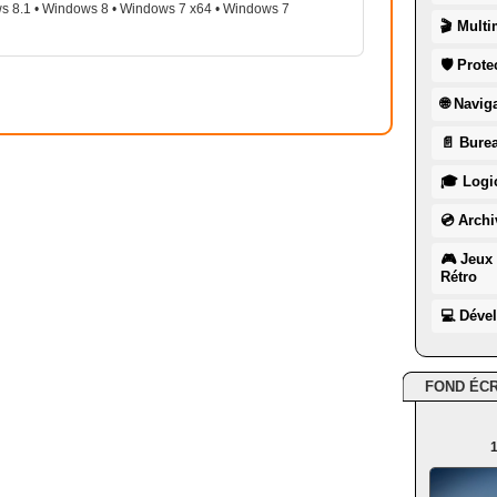
s 8.1 • Windows 8 • Windows 7 x64 • Windows 7
🎬 Multi
🛡 Prote
🌐 Navig
📄 Burea
🎓 Logic
💿 Archi
🎮 Jeux 
Rétro
💻 Déve
FOND ÉC
1