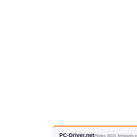
PC-Driver.net
Pilotes, BIOS, firmwares 