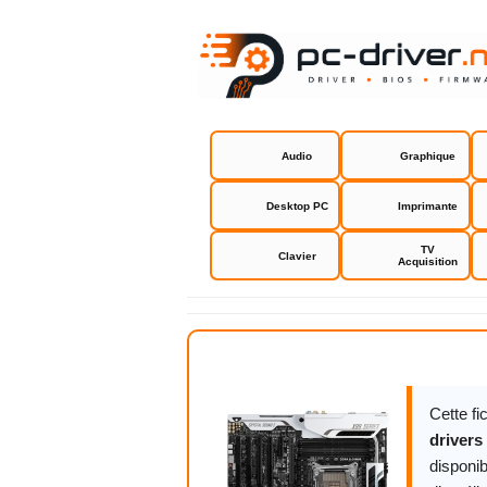
Audio
Graphique
Desktop PC
Imprimante
TV
Clavier
Acquisition
Asus X99-D
Cette f
drivers
disponib