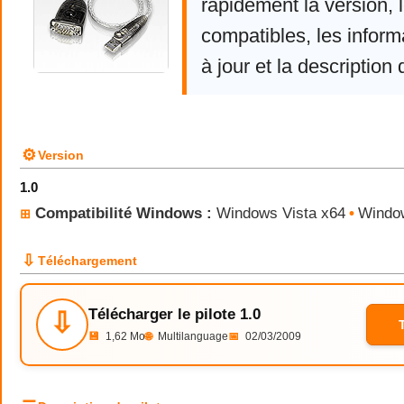
rapidement la version,
compatibles, les infor
à jour et la description 
⚙
Version
1.0
Compatibilité Windows :
Windows Vista x64
•
Windo
⊞
⇩
Téléchargement
Télécharger le pilote 1.0
⇩
💾
1,62 Mo
🌐
Multilanguage
📅
02/03/2009