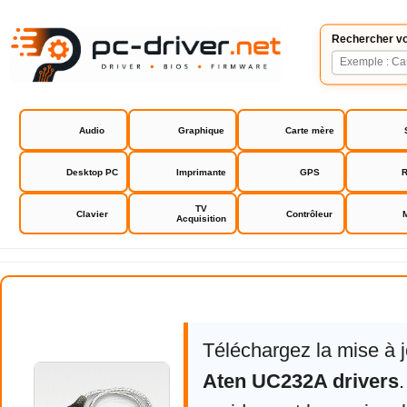
Rechercher vo
Audio
Graphique
Carte mère
Desktop PC
Imprimante
GPS
R
TV
Clavier
Contrôleur
Acquisition
Aten UC232A drivers
Téléchargez la mise à 
Aten UC232A drivers