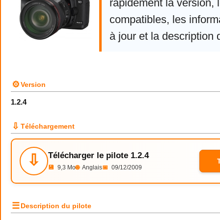
rapidement la version,
compatibles, les infor
à jour et la description 
⚙
Version
1.2.4
⇩
Téléchargement
Télécharger le pilote 1.2.4
⇩
💾
9,3 Mo
🌐
Anglais
📅
09/12/2009
☰
Description du pilote