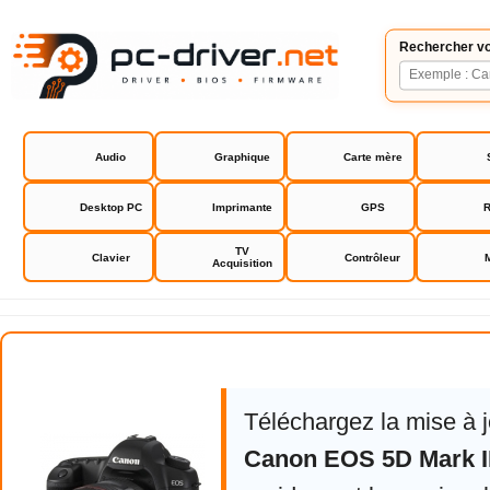
Rechercher vo
Audio
Graphique
Carte mère
Desktop PC
Imprimante
GPS
R
TV
Clavier
Contrôleur
Acquisition
Canon EOS 5D Mark II
Téléchargez la mise à 
Canon EOS 5D Mark I