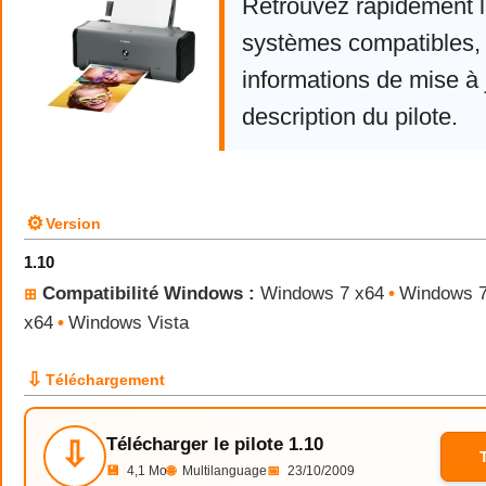
Retrouvez rapidement la
systèmes compatibles, 
informations de mise à j
description du pilote.
⚙
Version
1.10
Compatibilité Windows :
Windows 7 x64
•
Windows 
⊞
x64
•
Windows Vista
⇩
Téléchargement
Télécharger le pilote 1.10
⇩
💾
4,1 Mo
🌐
Multilanguage
📅
23/10/2009