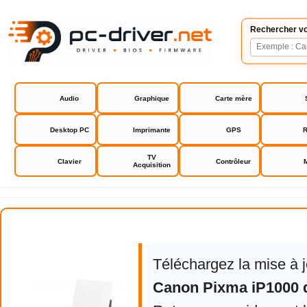
Rechercher vo
Audio
Graphique
Carte mère
Desktop PC
Imprimante
GPS
R
TV
Clavier
Contrôleur
Acquisition
Canon Pixma iP1000 drivers
Téléchargez la mise à 
Canon Pixma iP1000 d