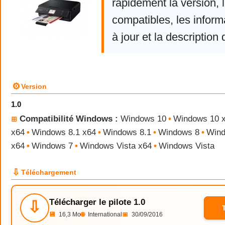
rapidement la version,
compatibles, les infor
à jour et la description 
⚙
Version
1.0
Compatibilité Windows :
Windows 10
•
Windows 10 
⊞
x64
•
Windows 8.1 x64
•
Windows 8.1
•
Windows 8
•
Wind
x64
•
Windows 7
•
Windows Vista x64
•
Windows Vista
⇩
Téléchargement
Télécharger le pilote 1.0
⇩
💾
16,3 Mo
🌐
International
📅
30/09/2016