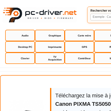
Rechercher vo
Audio
Graphique
Carte mère
Desktop PC
Imprimante
GPS
R
TV
Clavier
Contrôleur
Acquisition
Canon PIXMA TS5050
Téléchargez la mise à 
Canon PIXMA TS5050