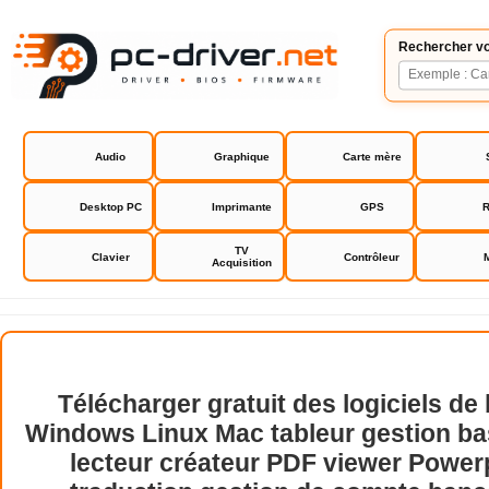
Rechercher vo
Audio
Graphique
Carte mère
Desktop PC
Imprimante
GPS
R
TV
Clavier
Contrôleur
Acquisition
Télécharger gratuit des logiciels de
Windows Linux Mac tableur gestion b
lecteur créateur PDF viewer Power