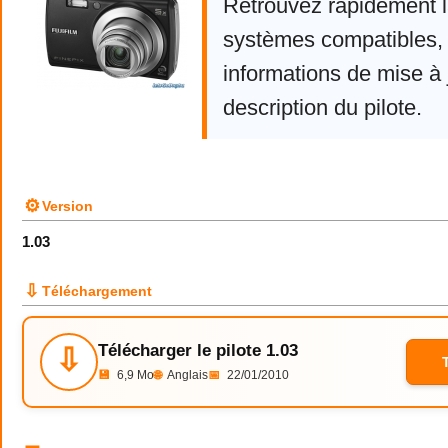
Retrouvez rapidement la
systèmes compatibles, 
informations de mise à j
description du pilote.
⚙
Version
1.03
⇩
Téléchargement
Télécharger le pilote 1.03
⇩
💾
6,9 Mo
🌐
Anglais
📅
22/01/2010