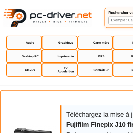
Rechercher vo
Audio
Graphique
Carte mère
Desktop PC
Imprimante
GPS
R
TV
Clavier
Contrôleur
Acquisition
Fujifilm Finepix J10 firmware
Téléchargez la mise à 
Fujifilm Finepix J10 