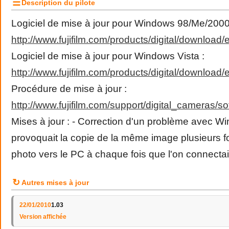
☰
Description du pilote
Logiciel de mise à jour pour Windows 98/Me/2000
http
://
www
.
fujifilm
.
com
/
products
/
digital
/
download
/
e
Logiciel de mise à jour pour Windows Vista :
http
://
www
.
fujifilm
.
com
/
products
/
digital
/
download
/
e
Procédure de mise à jour :
http
://
www
.
fujifilm
.
com
/
support
/
digital
_
cameras
/
so
Mises à jour : - Correction d'un problème avec W
provoquait la copie de la même image plusieurs fo
photo vers le PC à chaque fois que l'on connectai
↻
Autres mises à jour
22/01/2010
1.03
Version affichée