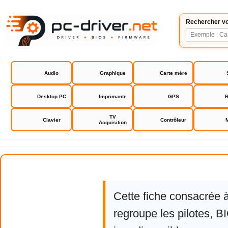
Rechercher vo
Audio
Graphique
Carte mère
Desktop PC
Imprimante
GPS
R
TV
Clavier
Contrôleur
Acquisition
Fujifilm X-T3
Cette fiche consacrée 
regroupe les pilotes, 