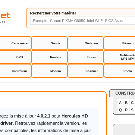
Rechercher votre matériel
Carte mère
Souris
Webcam
Réseau
Multimedi
GPS
Routeur
Ecran
MP3 MP4
Contrôleur
Modem
Scanner
Photo
D Nomad driver
CONSTRU
A
B
C
Q
R
S
rgez la mise à jour
4.0.2.1
pour
Hercules HD
driver
. Retrouvez rapidement la version, les
s compatibles, les informations de mise à jour