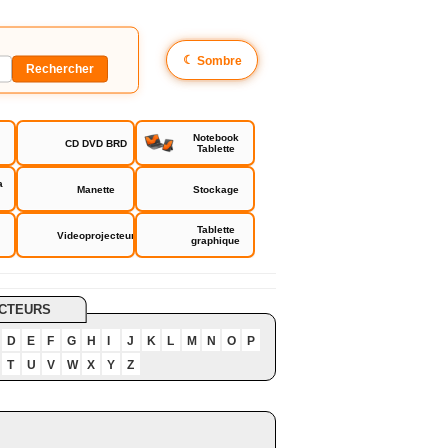
☾
Sombre
Notebook
CD DVD BRD
Tablette
a
Manette
Stockage
Tablette
Videoprojecteur
graphique
CTEURS
D
E
F
G
H
I
J
K
L
M
N
O
P
T
U
V
W
X
Y
Z