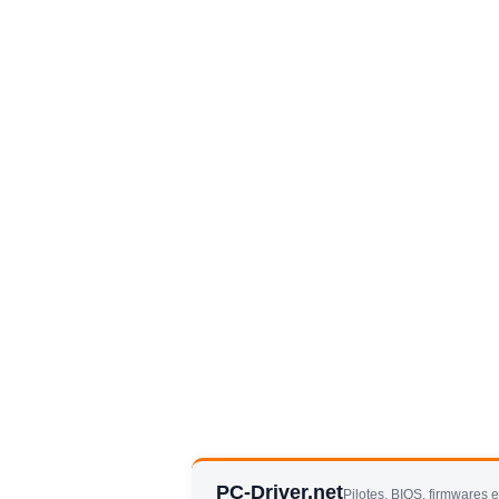
PC-Driver.net
Pilotes, BIOS, firmwares 