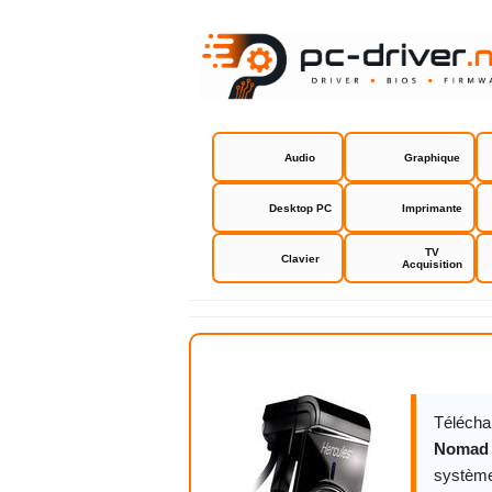
Audio
Graphique
Desktop PC
Imprimante
TV
Clavier
Acquisition
Hercules H
Télécha
Nomad 
système