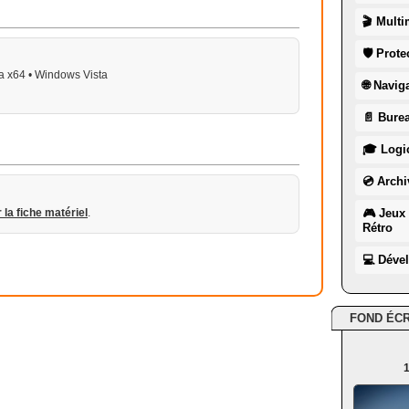
🎬 Multi
🛡 Prote
a x64 • Windows Vista
🌐 Navig
📄 Burea
🎓 Logic
💿 Archi
r la fiche matériel
.
🎮 Jeux 
Rétro
💻 Déve
FOND ÉC
1