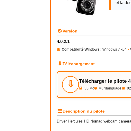
et la des
⚙
Version
4.0.2.1
⊞
Compatibilité Windows :
Windows 7 x64
•
⇩
Téléchargement
Télécharger le pilote 4
⇩
💾
55 Mo
🌐
Multilanguage
📅
02
☰
Description du pilote
Driver Hercules HD Nomad webcam camera U