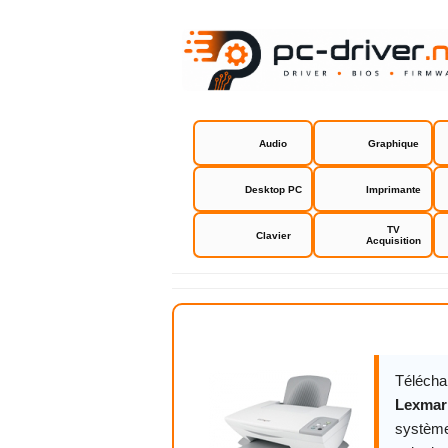
Audio
Graphique
Desktop PC
Imprimante
TV
Clavier
Acquisition
Driver Lex
Télécha
Lexmar
système