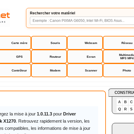
Rechercher votre matériel
Carte mère
Souris
Webcam
Réseau
Multimedi
GPS
Routeur
Ecran
MP3 MP4
Contrôleur
Modem
Scanner
Photo
mark X1270
CONSTRU
A
B
C
Q
R
S
rgez la mise à jour
1.0.11.3
pour
Driver
k X1270
. Retrouvez rapidement la version, les
s compatibles, les informations de mise à jour