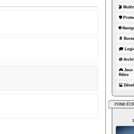
🎬 Multi
🛡 Prote
🌐 Navig
📄 Burea
🎓 Logic
💿 Archi
🎮 Jeux 
Rétro
💻 Déve
FOND ÉC
1