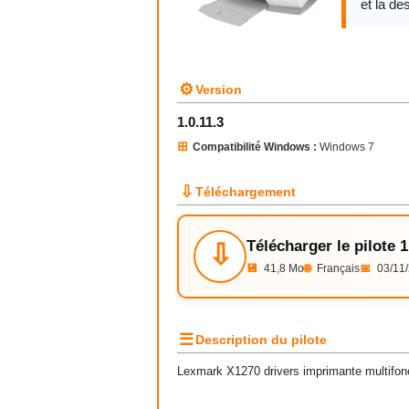
et la des
⚙
Version
1.0.11.3
⊞
Compatibilité Windows :
Windows 7
⇩
Téléchargement
Télécharger le pilote 1
⇩
💾
41,8 Mo
🌐
Français
📅
03/11
☰
Description du pilote
Lexmark X1270 drivers imprimante multifonct