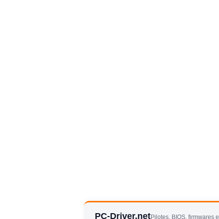
PC-Driver.net
Pilotes, BIOS, firmwares 