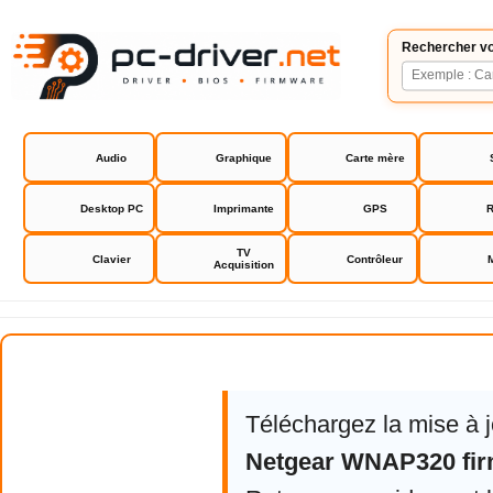
Rechercher vo
Audio
Graphique
Carte mère
Desktop PC
Imprimante
GPS
R
TV
Clavier
Contrôleur
Acquisition
Netgear WNAP320 firmware
Téléchargez la mise à 
Netgear WNAP320 fi