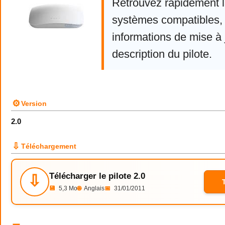
Retrouvez rapidement la
systèmes compatibles, 
informations de mise à j
description du pilote.
⚙
Version
2.0
⇩
Téléchargement
Télécharger le pilote 2.0
⇩
💾
5,3 Mo
🌐
Anglais
📅
31/01/2011