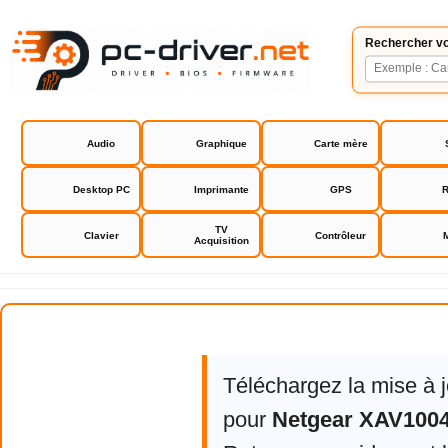
Rechercher vo
Audio
Graphique
Carte mère
Desktop PC
Imprimante
GPS
R
TV
Clavier
Contrôleur
Acquisition
Netgear XAV1004 firmware
Téléchargez la mise à 
pour
Netgear XAV1004