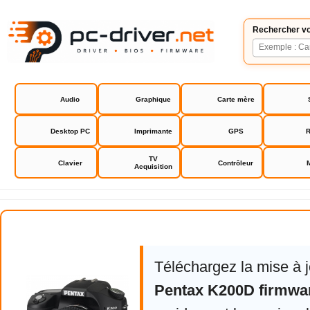
Rechercher vo
Audio
Graphique
Carte mère
Desktop PC
Imprimante
GPS
R
TV
Clavier
Contrôleur
Acquisition
Pentax K200D firmware
Téléchargez la mise à 
Pentax K200D firmwa