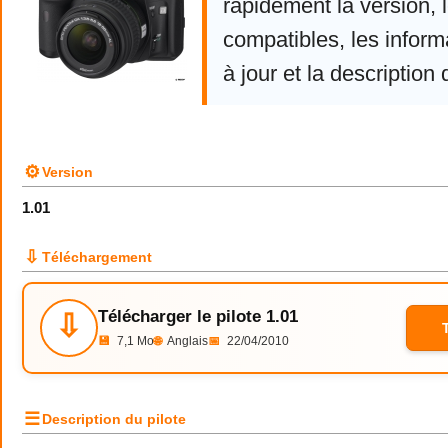
rapidement la version,
compatibles, les infor
à jour et la description 
⚙
Version
1.01
⇩
Téléchargement
Télécharger le pilote 1.01
⇩
💾
7,1 Mo
🌐
Anglais
📅
22/04/2010
☰
Description du pilote