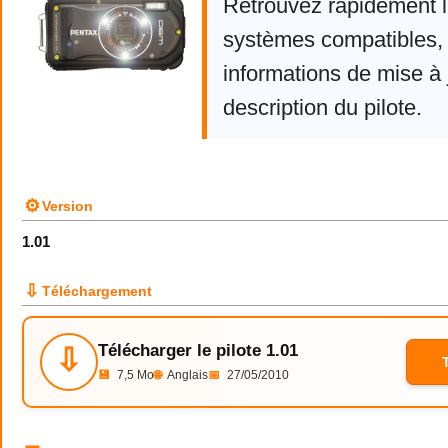
Retrouvez rapidement la
systèmes compatibles, 
informations de mise à j
description du pilote.
⚙
Version
1.01
⇩
Téléchargement
Télécharger le pilote 1.01
⇩
💾
7,5 Mo
🌐
Anglais
📅
27/05/2010