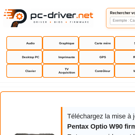
Rechercher vo
Audio
Graphique
Carte mère
Desktop PC
Imprimante
GPS
R
TV
Clavier
Contrôleur
Acquisition
Pentax Optio W90 firmware
Téléchargez la mise à 
Pentax Optio W90 fi