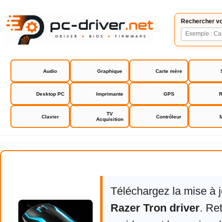
Rechercher vo
Audio
Graphique
Carte mère
Desktop PC
Imprimante
GPS
R
TV
Clavier
Contrôleur
Acquisition
Razer Tron driver
Téléchargez la mise à 
Razer Tron driver
. Re