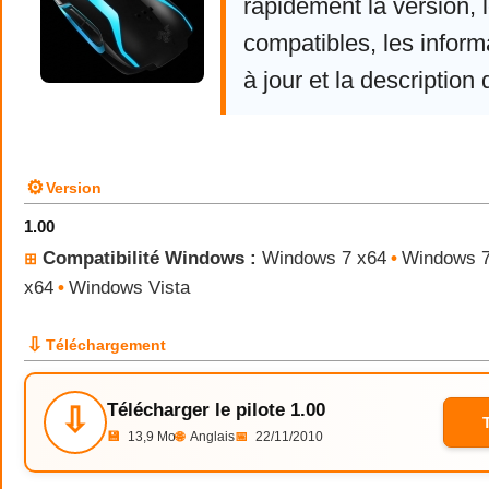
rapidement la version,
compatibles, les infor
à jour et la description 
⚙
Version
1.00
Compatibilité Windows :
Windows 7 x64
•
Windows 
⊞
x64
•
Windows Vista
⇩
Téléchargement
Télécharger le pilote 1.00
⇩
💾
13,9 Mo
🌐
Anglais
📅
22/11/2010