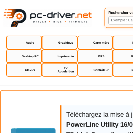
Rechercher vo
Audio
Graphique
Carte mère
Desktop PC
Imprimante
GPS
R
TV
Clavier
Contrôleur
Acquisition
TP-Link Powerline utility
Téléchargez la mise à 
PowerLine Utility 16/