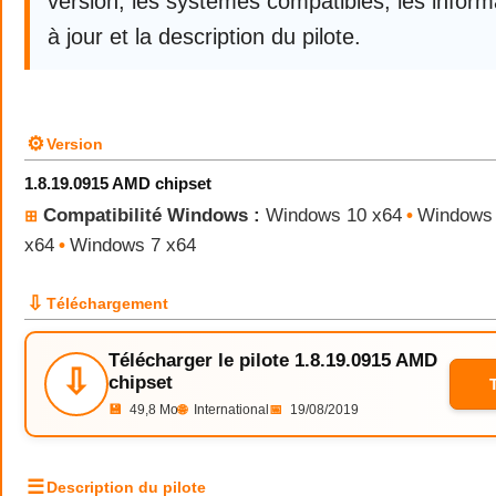
version, les systèmes compatibles, les infor
à jour et la description du pilote.
⚙
Version
1.8.19.0915 AMD chipset
Compatibilité Windows :
Windows 10 x64
•
Windows 
⊞
x64
•
Windows 7 x64
⇩
Téléchargement
Télécharger le pilote 1.8.19.0915 AMD
⇩
chipset
💾
49,8 Mo
🌐
International
📅
19/08/2019
☰
Description du pilote