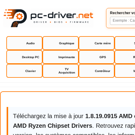
Rechercher vo
Audio
Graphique
Carte mère
Desktop PC
Imprimante
GPS
R
TV
Clavier
Contrôleur
Acquisition
AMD Ryzen Chipset Drivers
Téléchargez la mise à jour
1.8.19.0915 AMD 
AMD Ryzen Chipset Drivers
. Retrouvez rap