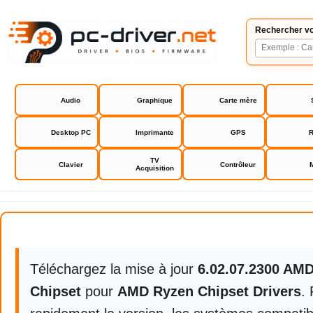
Rechercher vo
Audio
Graphique
Carte mère
Desktop PC
Imprimante
GPS
R
TV
Clavier
Contrôleur
Acquisition
AMD Ryzen Chipset Drivers
Téléchargez la mise à jour
6.02.07.2300 AM
Chipset
pour
AMD Ryzen Chipset Drivers
.