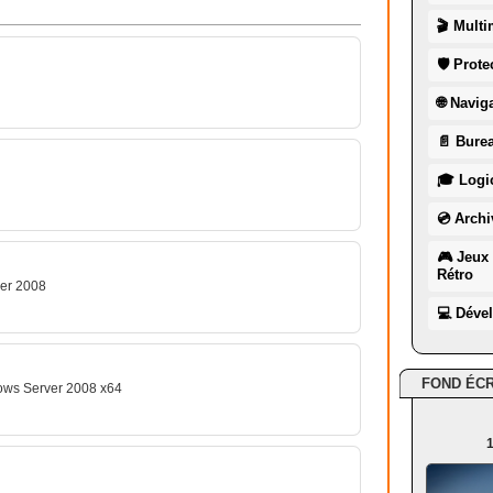
🎬 Multi
🛡 Prote
🌐 Navig
📄 Burea
🎓 Logic
💿 Archi
🎮 Jeux 
Rétro
ver 2008
💻 Déve
FOND ÉC
ows Server 2008 x64
1