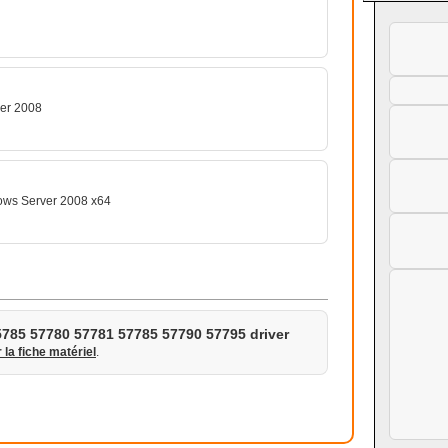
ver 2008
ows Server 2008 x64
785 57780 57781 57785 57790 57795 driver
r la fiche matériel
.