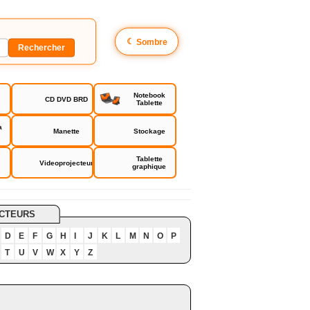
☾
Sombre
Notebook
CD DVD BRD
Tablette
a
Manette
Stockage
Tablette
Videoprojecteur
graphique
5 driver
CTEURS
D
E
F
G
H
I
J
K
L
M
N
O
P
T
U
V
W
X
Y
Z