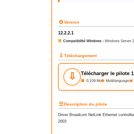
⚙
Version
12.2.2.1
⊞
Compatibilité Windows :
Windows Server 
⇩
Téléchargement
Télécharger le pilote 1
⇩
💾
0,109 Mo
🌐
Multilanguage
📅
☰
Description du pilote
Driver Broadcom NetLink Ethernet controll
2003