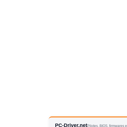
PC-Driver.net
Pilotes, BIOS, firmwares 