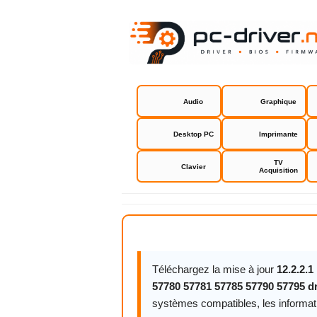
Audio
Graphique
Desktop PC
Imprimante
TV
Clavier
Acquisition
Broadcom N
Téléchargez la mise à jour
12.2.2.1
57780 57781 57785 57790 57795 dr
systèmes compatibles, les informatio