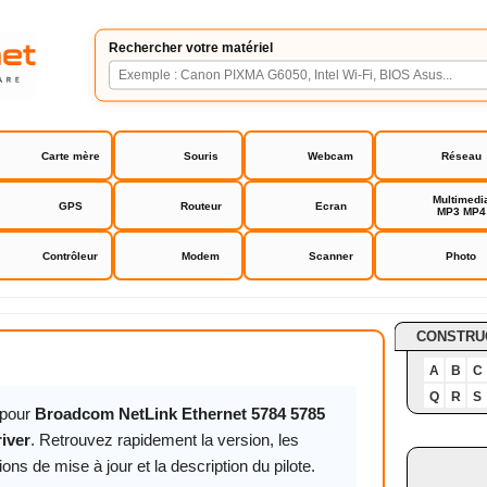
Rechercher votre matériel
Carte mère
Souris
Webcam
Réseau
Multimedi
GPS
Routeur
Ecran
MP3 MP4
Contrôleur
Modem
Scanner
Photo
etLink Ethernet 5784 5785 57780 57781 57785 57790 5779
CONSTRU
A
B
C
Q
R
S
pour
Broadcom NetLink Ethernet 5784 5785
iver
. Retrouvez rapidement la version, les
ns de mise à jour et la description du pilote.