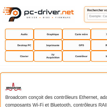
Rechercher vo
Audio
Graphique
Carte mère
Desktop PC
Imprimante
GPS
R
TV
Clavier
Contrôleur
Acquisition
Broadcom
Broadcom conçoit des contrôleurs Ethernet, ad
composants Wi-Fi et Bluetooth, contrôleurs RAI