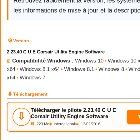
Retrouvez rapidement la version, les systèm
les informations de mise à jour et la descriptio
⚙
Version
2.23.40 C U E Corsair Utility Engine Software
Compatibilité Windows :
Windows 10
•
Windows 10 
⊞
x64
•
Windows 8.1 x64
•
Windows 8.1
•
Windows 8
•
Wind
x64
•
Windows 7
⇩
Téléchargement
Télécharger le pilote 2.23.40 C U E
⇩
Corsair Utility Engine Software
💾
223 Mo
🌐
International
📅
12/02/2018