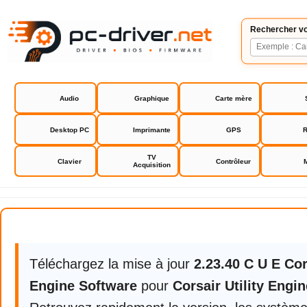
Rechercher vo
Audio
Graphique
Carte mère
Desktop PC
Imprimante
GPS
R
TV
Clavier
Contrôleur
Acquisition
Corsair Utility Engine iCUE
Téléchargez la mise à jour
2.23.40 C U E Cors
Engine Software
pour
Corsair Utility Engi