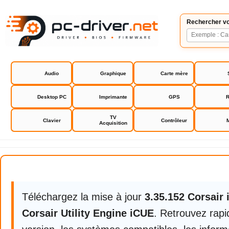
Rechercher vo
Audio
Graphique
Carte mère
Desktop PC
Imprimante
GPS
R
TV
Clavier
Contrôleur
Acquisition
Corsair Utility Engine iCUE
Téléchargez la mise à jour
3.35.152 Corsair
Corsair Utility Engine iCUE
. Retrouvez rap