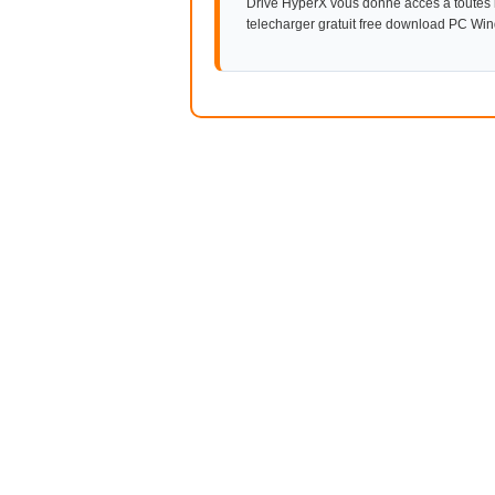
Drive HyperX vous donne accès à toutes l
telecharger gratuit free download PC Wi