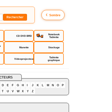
☾
Sombre
Notebook
CD DVD BRD
Tablette
a
Manette
Stockage
Tablette
Videoprojecteur
graphique
CTEURS
D
E
F
G
H
I
J
K
L
M
N
O
P
T
U
V
W
X
Y
Z