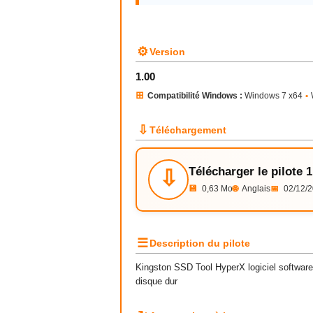
⚙
Version
1.00
⊞
Compatibilité Windows :
Windows 7 x64
•
⇩
Téléchargement
Télécharger le pilote 1
⇩
💾
0,63 Mo
🌐
Anglais
📅
02/12/
☰
Description du pilote
Kingston SSD Tool HyperX logiciel software 
disque dur