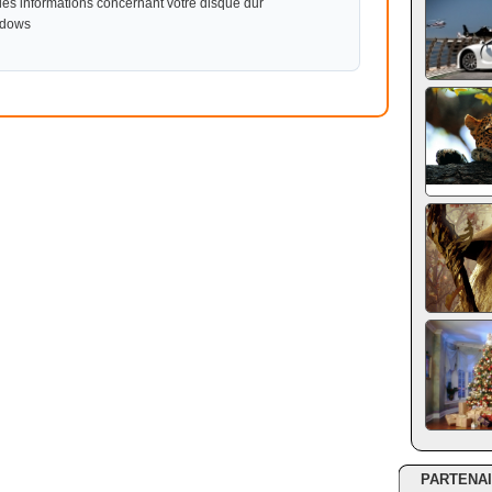
es informations concernant votre disque dur
ndows
PARTENA