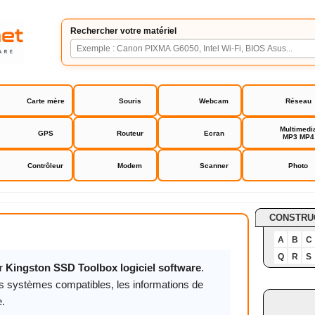
Rechercher votre matériel
Carte mère
Souris
Webcam
Réseau
Multimedi
GPS
Routeur
Ecran
MP3 MP4
Contrôleur
Modem
Scanner
Photo
D Toolbox logiciel software
CONSTRU
A
B
C
Q
R
S
r
Kingston SSD Toolbox logiciel software
.
es systèmes compatibles, les informations de
e.