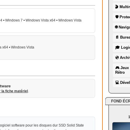
🎬 Multi
🛡 Prote
4 • Windows 7 • Windows Vista x64 • Windows Vista
🌐 Navig
📄 Burea
a x64 • Windows Vista
🎓 Logic
💿 Archi
🎮 Jeux 
Rétro
💻 Déve
ftware
r la fiche matériel
.
FOND ÉC
1
iciel software pour les disques dur SSD Solid State