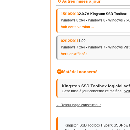
↻
Autres mises à jour
15/10/2013
2.0.7A Kingston SSD Toolbox
Windows 8 x64 • Windows 8 • Windows 7 x6
Voir cette version →
02/12/2011
1.00
Windows 7 x64 • Windows 7 • Windows Vist
Version affichée
🖨
Matériel concerné
Kingston SSD Toolbox logiciel so
Cette mise à jour concerne ce matériel.
Voi
← Retour page constructeur
Kingston SSD Toolbox HyperX SSDNow log