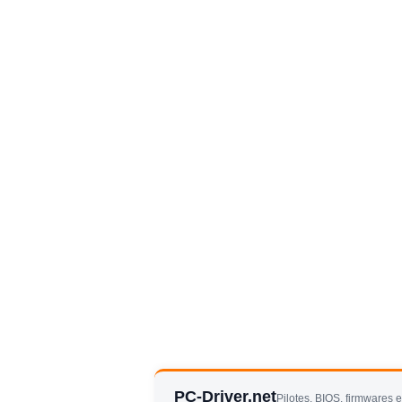
PC-Driver.net
Pilotes, BIOS, firmwares 