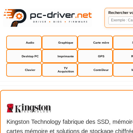
Rechercher vo
Audio
Graphique
Carte mère
Desktop PC
Imprimante
GPS
R
TV
Clavier
Contrôleur
Acquisition
Kingston
Kingston Technology fabrique des SSD, mémoire
cartes mémoire et solutions de stockage chiffré